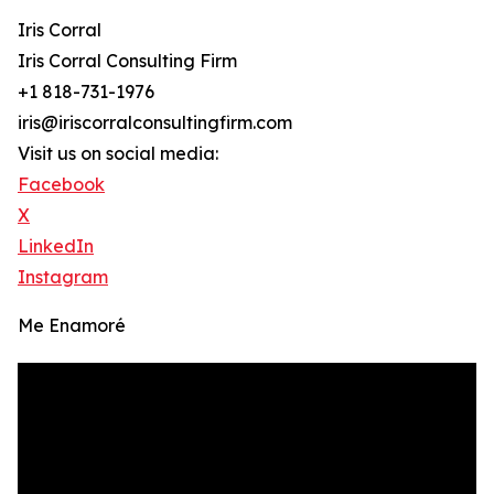
Iris Corral
Iris Corral Consulting Firm
+1 818-731-1976
iris@iriscorralconsultingfirm.com
Visit us on social media:
Facebook
X
LinkedIn
Instagram
Me Enamoré